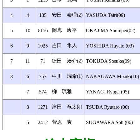
安田 泰理(2)
4
4
135
YASUDA Tairi(09)
岡嶌 峻平
5
10
6156
OKAJIMA Shumpei(02)
吉田 隼人
6
9
1025
YOSHIDA Hayato (03)
徳田 湊介(2)
7
11
71
TOKUDA Sosuke(09)
中川 瑞希(1)
8
6
757
NAKAGAWA Mizuki(10)
柳 琉雅
7
574
YANAGI Ryuga (05)
津田 竜太朗
3
1271
TSUDA Ryutaro (00)
菅原 爽
5
2412
SUGAWARA Soh (06)