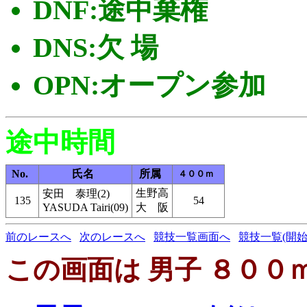
DNF:途中棄権
DNS:欠 場
OPN:オープン参加
途中時間
No.
氏名
所属
４００ｍ
生野高
安田 泰理(2)
135
54
YASUDA Tairi(09)
大 阪
前のレースへ
次のレースへ
競技一覧画面へ
競技一覧(開始
この画面は 男子 ８００ｍ 