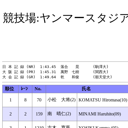
競技場:ヤンマースタジ
日 本 記 録 (NR)  1:43.45  落合　　晃      (駒澤大)    　   
大 阪 記 録 (PR)  1:45.31  萬野　七樹      (関西大)　　       
順位
ﾚｰﾝ
No.
氏名
小松 大将(2)
1
8
70
KOMATSU Hiromasa(10)
南 晴仁(2)
2
2
159
MINAMI Haruhito(09)
吉木 寛馬
3
1
1219
YOSIKI Kamma (05)