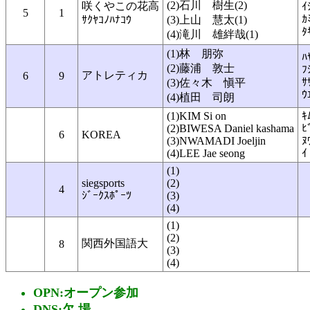
(2)石川 樹生(2)
咲くやこの花高
ｲ
5
1
ｶ
ｻｸﾔｺﾉﾊﾅｺｳ
(3)上山 慧太(1)
ﾀ
(4)滝川 雄絆哉(1)
(1)林 朋弥
ﾊ
(2)藤浦 敦士
ﾌ
アトレティカ
6
9
ｻ
(3)佐々木 愼平
ｳ
(4)植田 司朗
(1)KIM Si on
ｷ
(2)BIWESA Daniel kashama
ﾋ
6
KOREA
(3)NWAMADI Joeljin
ﾇ
(4)LEE Jae seong
ｲ
(1)
siegsports
(2)
4
ｼﾞｰｸｽﾎﾟｰﾂ
(3)
(4)
(1)
(2)
関西外国語大
8
(3)
(4)
OPN:オープン参加
DNS:欠 場