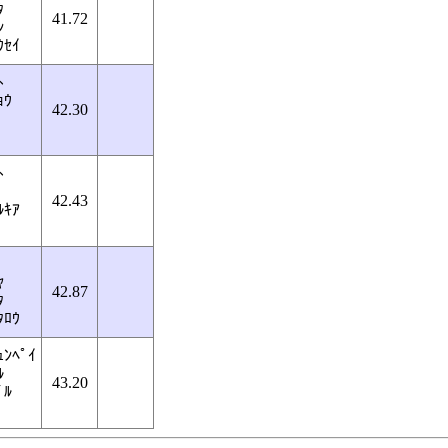
ﾀ
41.72
ﾝ
ｳｾｲ
ﾄ
ｮｳ
42.30
ﾄ
42.43
ﾙｷｱ
ﾔ
42.87
ﾀ
ﾀﾛｳ
ｭﾝﾍﾟｲ
ﾙ
43.20
ﾞﾙ