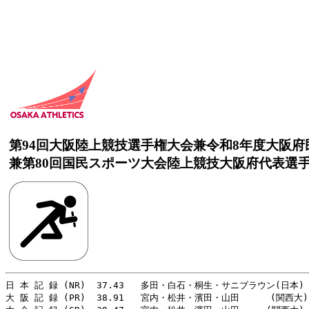
第94回大阪陸上競技選手権大会兼令和8年度大阪
兼第80回国民スポーツ大会陸上競技大阪府代表選
日 本 記 録 (NR)  37.43   多田・白石・桐生・サニブラウン(日本)  
大 阪 記 録 (PR)  38.91   宮内・松井・濱田・山田　    (関西大)　