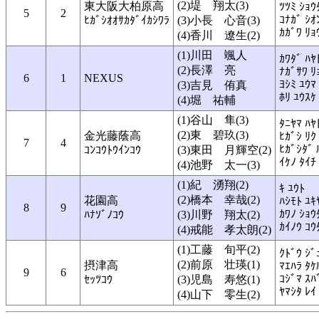
(2)堤 翔太(3)
東大阪大柏原高
ﾂﾂﾐ ｼｮｳ
5
2
ｺﾅｶﾞ ｼｵ
ﾋｶﾞｼｵｵｻｶﾀﾞｲｶｼﾜﾗ
(3)小長 心音(3)
ｶｶﾞﾜ ﾘｮ
(4)香川 遼生(2)
(1)川田 颯人
ｶﾜﾀﾞ ﾊﾔ
(2)長澤 亮
ﾅｶﾞｻﾜ ﾘ
6
1
NEXUS
ﾖｼﾐ ﾕｳﾏ
(3)吉見 侑真
ﾎﾘ ﾕｳｽｹ
(4)堀 祐輔
(1)谷山 隼(3)
ﾀﾆﾔﾏ ﾊﾔ
(2)東 碧玖(3)
金光藤蔭高
ﾋｶﾞｼ ﾘｸ
7
4
ﾋｶﾞｼﾀﾞ 
ｺﾝｺｳﾄｳｲﾝｺｳ
(3)東田 月輝空(2)
ｲｹﾉ ﾀｲﾁ
(4)池野 太一(3)
(1)紀 湧翔(2)
ｷ ﾕｳﾄ
(2)橋本 幸哉(2)
花園高
ﾊｼﾓﾄ ﾕｷ
8
9
ｶﾜﾉ ｼｮｳ
ﾊﾅｿﾞﾉｺｳ
(3)川野 翔太(2)
ｶｲﾉｳ ｺｳ
(4)戒能 孝太朗(2)
(1)工藤 旬平(2)
ｸﾄﾞｳ ｼﾞ
(2)前原 壮瑛(1)
摂津高
ﾏｴﾊﾗ ﾀｹ
9
6
ｺｼﾞﾏ ｽﾊ
ｾｯﾂｺｳ
(3)児島 寿悠(1)
ﾔﾏｼﾀ ﾚｲ
(4)山下 零生(2)