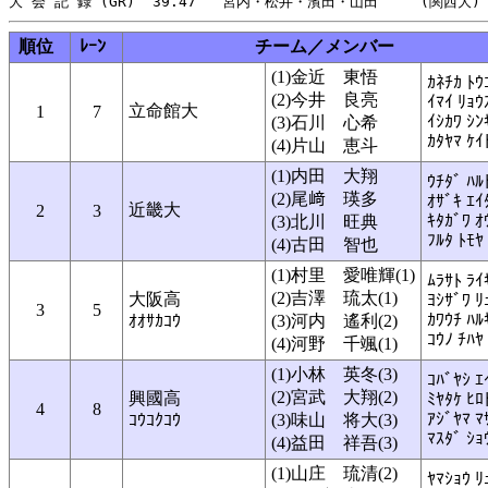
順位
ﾚｰﾝ
チーム／メンバー
(1)金近 東悟
ｶﾈﾁｶ ﾄｳ
(2)今井 良亮
ｲﾏｲ ﾘｮｳ
立命館大
1
7
ｲｼｶﾜ ｼﾝ
(3)石川 心希
ｶﾀﾔﾏ ｹｲ
(4)片山 恵斗
(1)内田 大翔
ｳﾁﾀﾞ ﾊﾙ
(2)尾﨑 瑛多
ｵｻﾞｷ ｴｲ
近畿大
2
3
ｷﾀｶﾞﾜ ｵ
(3)北川 旺典
ﾌﾙﾀ ﾄﾓﾔ
(4)古田 智也
(1)村里 愛唯輝(1)
ﾑﾗｻﾄ ﾗｲ
(2)吉澤 琉太(1)
大阪高
ﾖｼｻﾞﾜ ﾘ
3
5
ｶﾜｳﾁ ﾊﾙ
ｵｵｻｶｺｳ
(3)河内 遙利(2)
ｺｳﾉ ﾁﾊﾔ
(4)河野 千颯(1)
(1)小林 英冬(3)
ｺﾊﾞﾔｼ ｴ
(2)宮武 大翔(2)
興國高
ﾐﾔﾀｹ ﾋﾛ
4
8
ｱｼﾞﾔﾏ ﾏ
ｺｳｺｸｺｳ
(3)味山 将大(3)
ﾏｽﾀﾞ ｼｮ
(4)益田 祥吾(3)
(1)山庄 琉清(2)
ﾔﾏｼｮｳ ﾘ