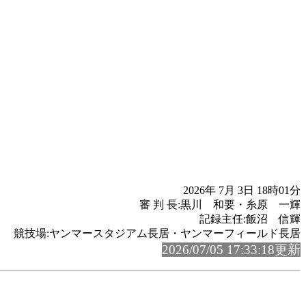
2026年 7月 3日 18時01分
審 判 長:黒川 和要・糸原 一輝
記録主任:飯沼 信輝
競技場:ヤンマースタジアム長居・ヤンマーフィールド長居
2026/07/05 17:33:18更新