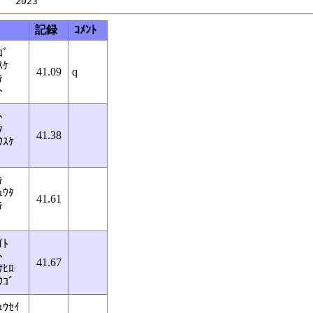
記録
ｺﾒﾝﾄ
ｺﾞ
ｽｹ
41.09
q
ｷ
ﾄ
ﾄ
ﾀ
41.38
ｳｽｹ
ｷ
ｭｳﾀ
41.61
ｷ
ｲﾄ
ﾄ
41.67
ｻﾋﾛ
ｳｺﾞ
ｭｳｾｲ