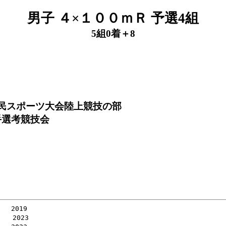
男子 ４×１００ｍＲ 予選4組
5組0着＋8
府民スポーツ大会陸上競技の部
手選考競技会
　2019

　2023
