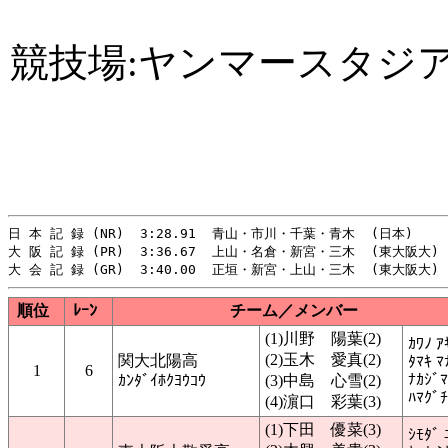
競技場:ヤンマースタジ
日 本 記 録 (NR)  3:28.91  青山・市川・千葉・青木  (日本)     
大 阪 記 録 (PR)  3:36.67  上山・名倉・新宮・三木  (東大阪大)　 
順位
ﾚｰﾝ
チーム／メンバー
(1)川野 陽葉(2)
ｶﾜﾉ ｱ
(2)玉木 愛真(2)
関大北陽高
ﾀﾏｷ ﾏ
1
6
ﾅｶｼﾞﾏ
ｶﾝﾀﾞｲﾎｸﾖｳｺｳ
(3)中島 心雪(2)
ﾊﾏｸﾞﾁ
(4)濵口 彩葉(3)
(1)下田 優菜(3)
ｼﾓﾀﾞ 