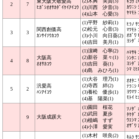
(2)木興 美貴(3)
東大阪大敬愛高
ｷｺｳ ﾐ
2
7
ｶﾜﾆｼ 
ﾋｶﾞｼｵｵｻｶﾀﾞｲｹｲｱｲｺｳ
(3)川西 汐音(3)
ﾔﾏﾓﾄ 
(4)山本 心愛(3)
(1)平野 紗莉(1)
ﾋﾗﾉ ｻ
(2)松元 心音(3)
関西創価高
ﾏﾂﾓﾄ 
3
3
ｵｶﾞﾜ 
ｶﾝｻｲｿｳｶｺｳ
(3)小川 向日葵(2)
ﾖｼﾀﾞ 
(4)吉田 美月(1)
(1)濵﨑 心寧(2)
ﾊﾏｻｷ 
(2)新谷 菜々(1)
大阪高
ｼﾝﾀﾆ 
4
8
ﾖｼﾀﾞ 
ｵｵｻｶｺｳ
(3)吉田 葵(1)
ｼﾏ ﾐﾋ
(4)島 みひろ(1)
(1)大谷 理乃(1)
ｵｵﾀﾆ 
(2)寺西 絆(2)
汎愛高
ﾃﾗﾆｼ 
5
2
ﾖｳﾏﾂ 
ﾊﾝｱｲｺｳ
(3)養松 優歩(1)
ﾓﾄｲ ﾋ
(4)基 陽菜(1)
(1)園田 桜花
ｿﾉﾀﾞ 
(2)武田 夏歩
ﾀｹﾀﾞ 
大阪成蹊大
9
ｳｴｼﾏ 
(3)植嶋 すず
ｵｻﾞﾜ 
(4)小澤 愛実
(1)木村 咲良(2)
ｷﾑﾗ ｻ