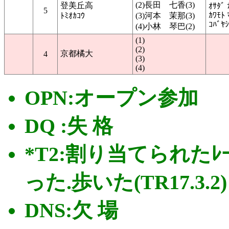
(2)長田 七香(3)
登美丘高
ｵｻﾀﾞ 
5
ｶﾜﾓﾄ 
ﾄﾐｵｶｺｳ
(3)河本 茉那(3)
ｺﾊﾞﾔｼ
(4)小林 琴巴(2)
(1)
(2)
京都橘大
4
(3)
(4)
OPN:オープン参加
DQ :失 格
*T2:割り当てられた
った.歩いた(TR17.3.2)
DNS:欠 場