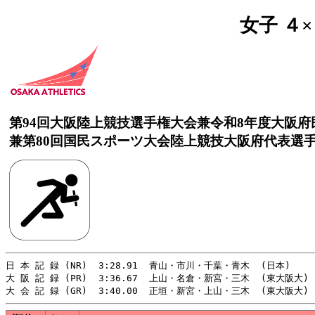
女子 ４
第94回大阪陸上競技選手権大会兼令和8年度大阪
兼第80回国民スポーツ大会陸上競技大阪府代表選
日 本 記 録 (NR)  3:28.91  青山・市川・千葉・青木  (日本)     
大 阪 記 録 (PR)  3:36.67  上山・名倉・新宮・三木  (東大阪大)　 