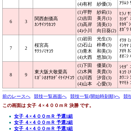
ｱﾘﾑﾗ 
(4)有村 紗優(3)
(1)平野 紗莉(1)
ﾋﾗﾉ ｻ
(2)吉田 美月(1)
関西創価高
ﾖｼﾀﾞ 
6
3
ﾀｶｷﾞｼ
ｶﾝｻｲｿｳｶｺｳ
(3)高岸 清美(1)
ｵｶﾞﾜ 
(4)小川 向日葵(2)
(1)岩田 光生(3)
ｲﾜﾀ ﾐ
(2)石山 梓希(3)
桜宮高
ｲｼﾔﾏ 
7
2
ｱｵｷ ｶ
ｻｸﾗﾉﾐﾔｺｳ
(3)青木 和美(3)
ｵｵﾆｼ 
(4)大西 悠加(3)
(1)下田 優菜(3)
ｼﾓﾀﾞ 
(2)木興 美貴(3)
東大阪大敬愛高
ｷｺｳ ﾐ
8
9
ｶﾜﾆｼ 
ﾋｶﾞｼｵｵｻｶﾀﾞｲｹｲｱｲｺｳ
(3)川西 汐音(3)
ﾔﾏﾓﾄ 
(4)山本 心愛(3)
前のレースへ
競技一覧画面へ
競技一覧(開始時刻順)へ
競
この画面は 女子 ４×４００ｍＲ 決勝 です。
女子 ４×４００ｍＲ 予選1組
女子 ４×４００ｍＲ 予選2組
女子 ４×４００ｍＲ 予選3組