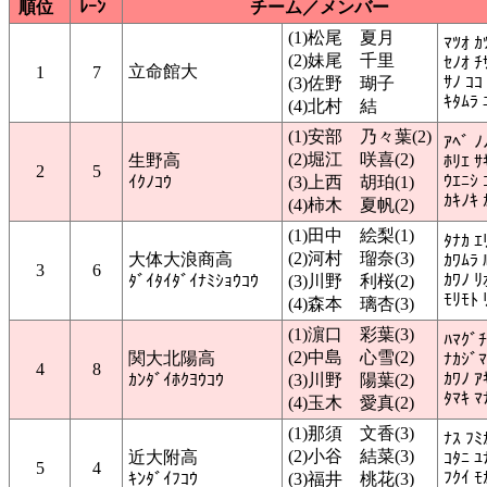
順位
ﾚｰﾝ
チーム／メンバー
(1)松尾 夏月
ﾏﾂｵ ｶ
(2)妹尾 千里
ｾﾉｵ ﾁ
立命館大
1
7
ｻﾉ ｺｺ
(3)佐野 瑚子
ｷﾀﾑﾗ 
(4)北村 結
(1)安部 乃々葉(2)
ｱﾍﾞ ﾉ
(2)堀江 咲喜(2)
生野高
ﾎﾘｴ ｻ
2
5
ｳｴﾆｼ 
ｲｸﾉｺｳ
(3)上西 胡珀(1)
ｶｷﾉｷ 
(4)柿木 夏帆(2)
(1)田中 絵梨(1)
ﾀﾅｶ ｴ
(2)河村 瑠奈(3)
大体大浪商高
ｶﾜﾑﾗ 
3
6
ｶﾜﾉ ﾘ
ﾀﾞｲﾀｲﾀﾞｲﾅﾐｼｮｳｺｳ
(3)川野 利桜(2)
ﾓﾘﾓﾄ 
(4)森本 璃杏(3)
(1)濵口 彩葉(3)
ﾊﾏｸﾞﾁ
(2)中島 心雪(2)
関大北陽高
ﾅｶｼﾞﾏ
4
8
ｶﾜﾉ ｱ
ｶﾝﾀﾞｲﾎｸﾖｳｺｳ
(3)川野 陽葉(2)
ﾀﾏｷ ﾏ
(4)玉木 愛真(2)
(1)那須 文香(3)
ﾅｽ ﾌﾐ
(2)小谷 結菜(3)
近大附高
ｺﾀﾆ ﾕ
5
4
ﾌｸｲ ﾓ
ｷﾝﾀﾞｲﾌｺｳ
(3)福井 桃花(3)