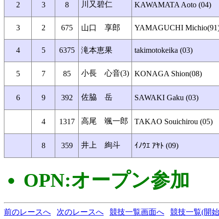
川又碧仁
2
3
8
KAWAMATA Aoto (04)
3
2
675
山口 享郎
YAMAGUCHI Michio(91
4
5
6375
滝本恵果
takimotokeika (03)
小長 心音(3)
5
7
85
KONAGA Shion(08)
佐脇 岳
6
9
392
SAWAKI Gaku (03)
高尾 颯一郎
4
1317
TAKAO Souichirou (05)
井上 絢斗
8
359
ｲﾉｳｴ ｱﾔﾄ (09)
OPN:オープン参加
前のレースへ
次のレースへ
競技一覧画面へ
競技一覧(開始