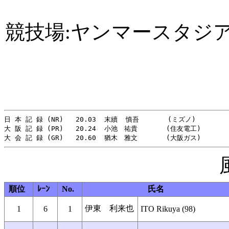
競技場:ヤンマースタジ
日 本 記 録 (NR)   20.03  末續  慎吾       (ミズノ)      　  
大 阪 記 録 (PR)   20.24  小池　祐貴       (住友電工)        
順位
ﾚｰﾝ
No.
氏名
伊東 利来也
1
6
1
ITO Rikuya (98)