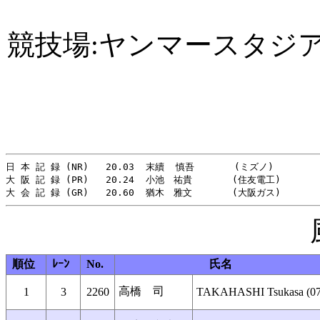
競技場:ヤンマースタジ
日 本 記 録 (NR)   20.03  末續  慎吾       (ミズノ)      　  
大 阪 記 録 (PR)   20.24  小池　祐貴       (住友電工)        
順位
ﾚｰﾝ
No.
氏名
高橋 司
1
3
2260
TAKAHASHI Tsukasa (07