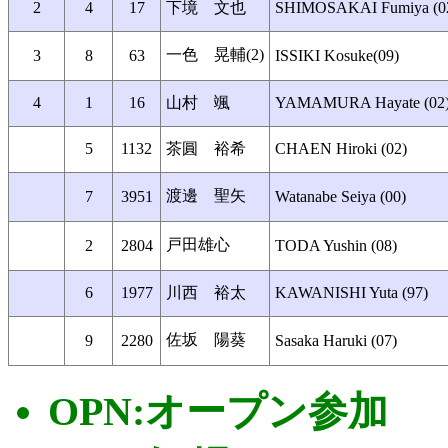
2
4
17
下境 文也
SHIMOSAKAI Fumiya (0
一色 晃輔(2)
3
8
63
ISSIKI Kosuke(09)
4
1
16
山村 颯
YAMAMURA Hayate (02
5
1132
茶圓 裕希
CHAEN Hiroki (02)
渡邊 聖矢
7
3951
Watanabe Seiya (00)
戸田雄心
2
2804
TODA Yushin (08)
6
1977
川西 裕太
KAWANISHI Yuta (97)
佐坂 陽葵
9
2280
Sasaka Haruki (07)
OPN:オープン参加