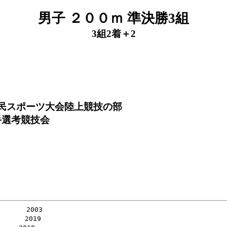
男子 ２００ｍ 準決勝3組
3組2着＋2
府民スポーツ大会陸上競技の部
手選考競技会
     2003

     2019
