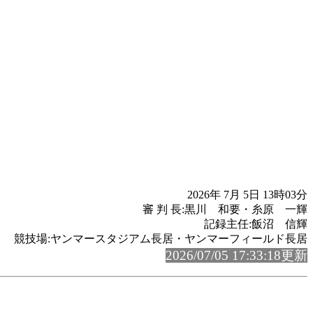
2026年 7月 5日 13時03分
審 判 長:黒川 和要・糸原 一輝
記録主任:飯沼 信輝
競技場:ヤンマースタジアム長居・ヤンマーフィールド長居
2026/07/05 17:33:18更新