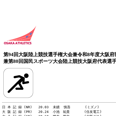
第94回大阪陸上競技選手権大会兼令和8年度大阪
兼第80回国民スポーツ大会陸上競技大阪府代表選
日 本 記 録 (NR)   20.03  末續  慎吾       (ミズノ)      　  
大 阪 記 録 (PR)   20.24  小池　祐貴       (住友電工)        