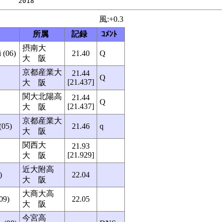
風:+0.3
所属
記録
ｺﾒﾝﾄ
摂南大
(06)
21.40
Q
大 阪
京都産業大
21.44
Q
[21.437]
大 阪
関大北陽高
21.44
Q
[21.437]
大 阪
京都産業大
05)
21.46
q
大 阪
関西大
21.93
[21.929]
大 阪
近大附高
)
22.04
大 阪
大商大高
09)
22.05
大 阪
今宮高