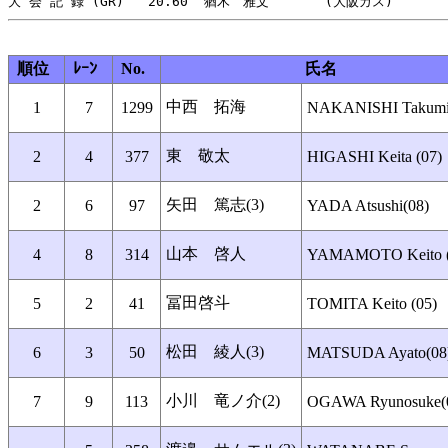
順位
ﾚｰﾝ
No.
氏名
中西 拓海
1
7
1299
NAKANISHI Takumi 
東 敬太
2
4
377
HIGASHI Keita (07)
矢田 篤志(3)
2
6
97
YADA Atsushi(08)
山本 啓人
4
8
314
YAMAMOTO Keito (
冨田啓斗
5
2
41
TOMITA Keito (05)
松田 綾人(3)
6
3
50
MATSUDA Ayato(08
小川 竜ノ介(2)
7
9
113
OGAWA Ryunosuke(