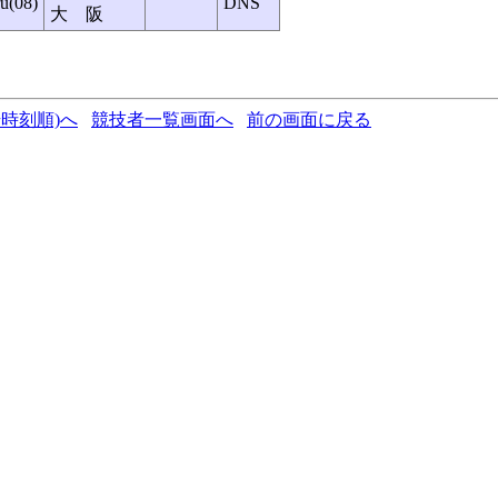
(08)
DNS
大 阪
時刻順)へ
競技者一覧画面へ
前の画面に戻る