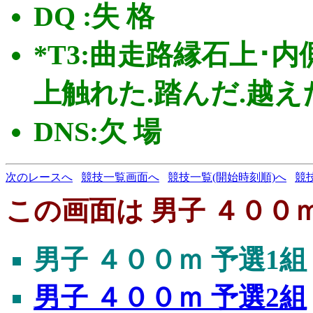
DQ :失 格
*T3:曲走路縁石上･内
上触れた.踏んだ.越えた(
DNS:欠 場
次のレースへ
競技一覧画面へ
競技一覧(開始時刻順)へ
競
この画面は 男子 ４００ｍ
男子 ４００ｍ 予選1組
男子 ４００ｍ 予選2組