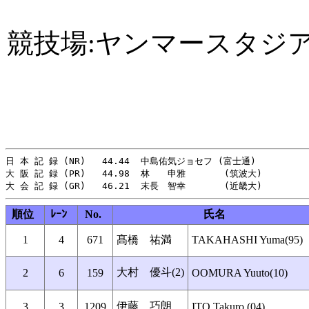
競技場:ヤンマースタジ
日 本 記 録 (NR)   44.44  中島佑気ジョセフ (富士通)　          
大 阪 記 録 (PR)   44.98  林　　申雅       (筑波大)     　   
順位
ﾚｰﾝ
No.
氏名
1
4
671
髙橋 祐満
TAKAHASHI Yuma(95)
大村 優斗(2)
2
6
159
OOMURA Yuuto(10)
伊藤 巧朗
3
3
1209
ITO Takuro (04)