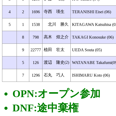
寺西 瑛生
4
2
1696
TERANISHI Eisei (06)
北川 勝久
5
1
1538
KITAGAWA Katsuhisa (0
高木 煌之介
8
798
TAKAGI Konosuke (06)
植田 壮太
9
22777
UEDA Souta (05)
渡辺 隆史(2)
5
126
WATANABE Takafumi(0
石丸 巧人
7
1296
ISHIMARU Koto (06)
OPN:オープン参加
DNF:途中棄権