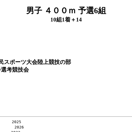
男子 ４００ｍ 予選6組
10組1着＋14
府民スポーツ大会陸上競技の部
手選考競技会
   2025

     2026
