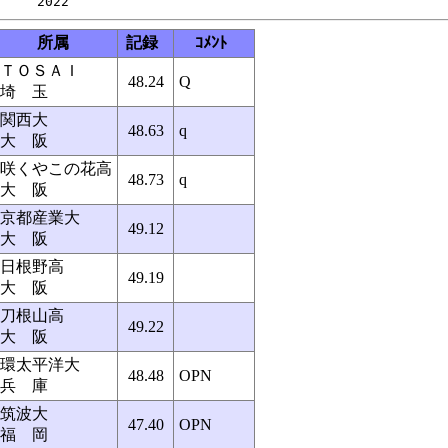
所属
記録
ｺﾒﾝﾄ
ＴＯＳＡＩ
48.24
Q
埼 玉
関西大
48.63
q
大 阪
咲くやこの花高
48.73
q
大 阪
京都産業大
49.12
大 阪
日根野高
49.19
大 阪
刀根山高
49.22
大 阪
環太平洋大
48.48
OPN
兵 庫
筑波大
47.40
OPN
福 岡