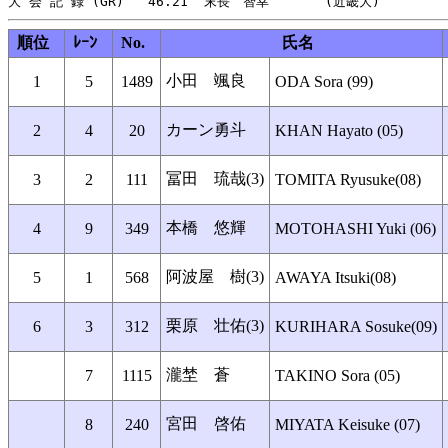
順位
ﾚｰﾝ
No.
氏名
小田 颯良
1
5
1489
ODA Sora (99)
カーン勇斗
2
4
20
KHAN Hayato (05)
冨田 琉哉(3)
3
2
111
TOMITA Ryusuke(08)
本橋 悠輝
4
9
349
MOTOHASHI Yuki (06)
阿波屋 樹(3)
5
1
568
AWAYA Itsuki(08)
栗原 壮佑(3)
6
3
312
KURIHARA Sosuke(09)
瀧埜 蒼
7
1115
TAKINO Sora (05)
宮田 啓佑
8
240
MIYATA Keisuke (07)