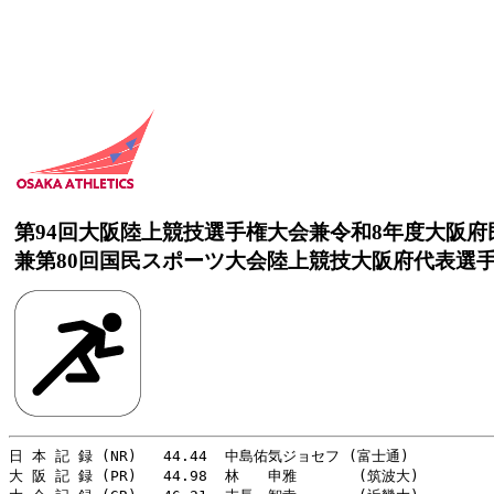
第94回大阪陸上競技選手権大会兼令和8年度大阪
兼第80回国民スポーツ大会陸上競技大阪府代表選
日 本 記 録 (NR)   44.44  中島佑気ジョセフ (富士通)　          
大 阪 記 録 (PR)   44.98  林　　申雅       (筑波大)     　   