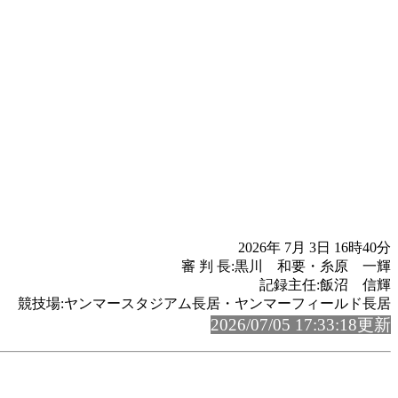
2026年 7月 3日 16時40分
審 判 長:黒川 和要・糸原 一輝
記録主任:飯沼 信輝
競技場:ヤンマースタジアム長居・ヤンマーフィールド長居
2026/07/05 17:33:18更新