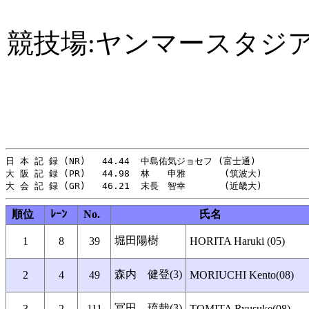
競技場:ヤンマースタジ
日 本 記 録 (NR)   44.44  中島佑気ジョセフ (富士通)　          
大 阪 記 録 (PR)   44.98  林　　申雅       (筑波大)     　   
順位
ﾚｰﾝ
No.
氏名
堀田陽樹
1
8
39
HORITA Haruki (05)
森内 健登(3)
2
4
49
MORIUCHI Kento(08)
冨田 琉哉(3)
3
2
111
TOMITA Ryusuke(08)