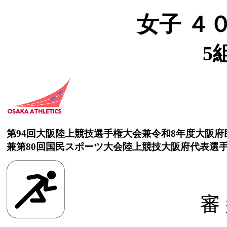
女子 ４
5
第94回大阪陸上競技選手権大会兼令和8年度大阪
兼第80回国民スポーツ大会陸上競技大阪府代表選
審