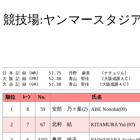
競技場:ヤンマースタジ
日 本 記 録 (NR)    51.75   丹野  麻美　   (ナチュリル)       
大 阪 記 録 (PR)    52.38   青山　聖佳     (大阪成蹊ＡＣ)     
順位
ﾚｰﾝ
No.
氏名
安部 乃々葉(2)
1
8
59
ABE Nonoha(09)
北村 結
2
7
67
KITAMURA Yui (07)
桑原 綾子
3
6
3455
KUWAHARA Ayako (0