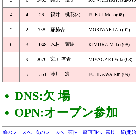
福井 桃花(3)
4
4
26
FUKUI Moka(08)
森脇杏
5
2
538
MORIWAKI An (05)
木村 茉瑚
6
3
1048
KIMURA Mako (08)
宮垣 有希
9
2670
MIYAGAKI Yuki (03)
藤川 凛
5
1351
FUJIKAWA Rin (09)
DNS:欠 場
OPN:オープン参加
前のレースへ
次のレースへ
競技一覧画面へ
競技一覧(開始