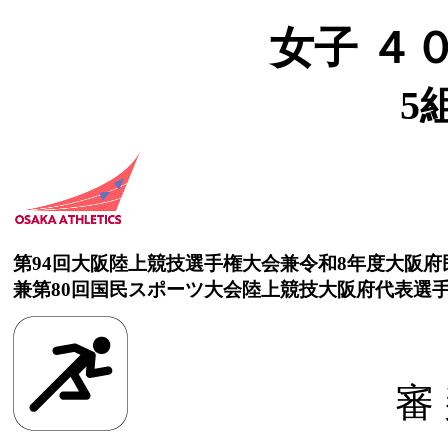
女子 ４
5
第94回大阪陸上競技選手権大会兼令和8年度大阪
兼第80回国民スポーツ大会陸上競技大阪府代表選
審