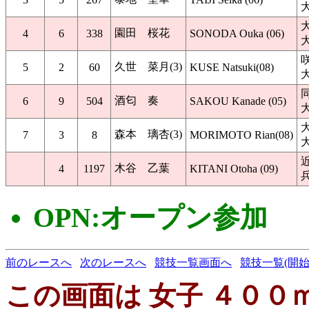
園田 桜花
4
6
338
SONODA Ouka (06)
久世 菜月(3)
5
2
60
KUSE Natsuki(08)
酒匂 奏
6
9
504
SAKOU Kanade (05)
森本 璃杏(3)
7
3
8
MORIMOTO Rian(08)
木谷 乙葉
4
1197
KITANI Otoha (09)
OPN:オープン参加
前のレースへ
次のレースへ
競技一覧画面へ
競技一覧(開始
この画面は 女子 ４００ｍ