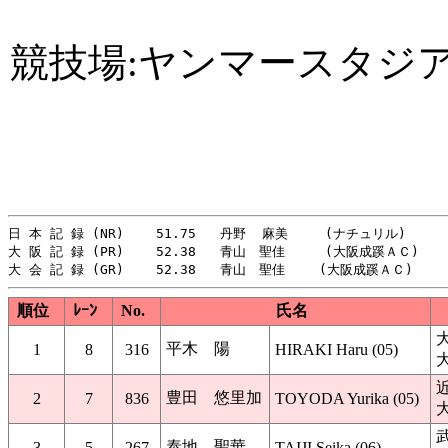
競技場:ヤンマースタジ
日 本 記 録 (NR)    51.75   丹野  麻美　   (ナチュリル)       
大 阪 記 録 (PR)    52.38   青山　聖佳     (大阪成蹊ＡＣ)     
順位
ﾚｰﾝ
No.
氏名
平木 陽
1
8
316
HIRAKI Haru (05)
豊田 悠里加
2
7
836
TOYODA Yurika (05)
泰地 聖華
3
5
267
TAIJI Seika (06)