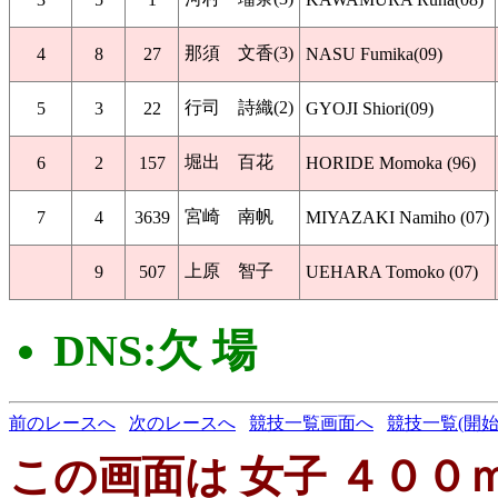
那須 文香(3)
4
8
27
NASU Fumika(09)
行司 詩織(2)
5
3
22
GYOJI Shiori(09)
堀出 百花
6
2
157
HORIDE Momoka (96)
宮崎 南帆
7
4
3639
MIYAZAKI Namiho (07)
上原 智子
9
507
UEHARA Tomoko (07)
DNS:欠 場
前のレースへ
次のレースへ
競技一覧画面へ
競技一覧(開始
この画面は 女子 ４００ｍ