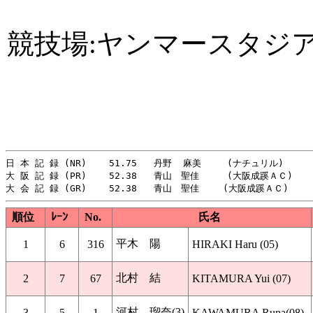
競技場:ヤンマースタジ
日 本 記 録 (NR)    51.75   丹野  麻美　   (ナチュリル)       
大 阪 記 録 (PR)    52.38   青山　聖佳     (大阪成蹊ＡＣ)     
順位
ﾚｰﾝ
No.
氏名
平木 陽
1
6
316
HIRAKI Haru (05)
北村 結
2
7
67
KITAMURA Yui (07)
河村 瑠奈(3)
3
5
1
KAWAMURA Runa(08)