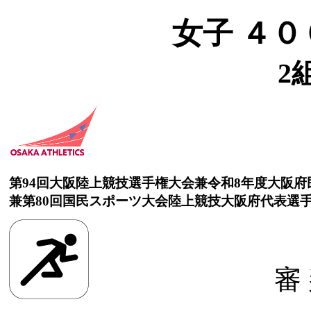
女子 ４０
2
第94回大阪陸上競技選手権大会兼令和8年度大阪
兼第80回国民スポーツ大会陸上競技大阪府代表選
審