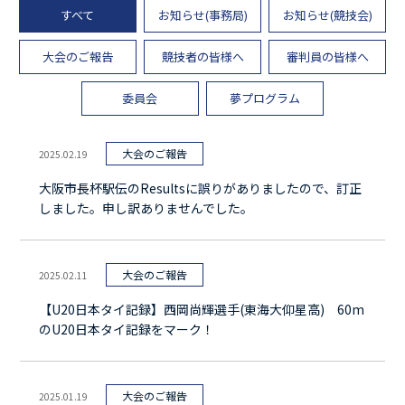
すべて
お知らせ(事務局)
お知らせ(競技会)
大阪陸上競技協会とは
大阪の競技場・長距離競走路
大会のご報告
競技者の皆様へ
審判員の皆様へ
委員会
夢プログラム
大会のご報告
2025.02.19
大阪市長杯駅伝のResultsに誤りがありましたので、訂正
しました。申し訳ありませんでした。
大会のご報告
2025.02.11
【U20日本タイ記録】西岡尚輝選手(東海大仰星高) 60m
のU20日本タイ記録をマーク！
大会のご報告
2025.01.19