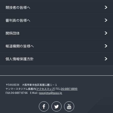
競技者の皆様へ
審判員の皆様へ
関係団体
報道機関の皆様へ
個人情報保護方針
〒546-0034 大阪市東住吉区長居公園１－１
ヤンマースタジアム長居内(
アクセスマップ
)
TEL.
06-6697-8899
FAX.06-6697-8766 E-Mail :
oaaajimu@oaaa.jp