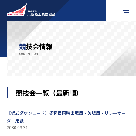
競技会情報
競技会情報
お知らせ
競技の楽しみ方
競技者の皆様へ
競技会一覧（最新順）
審判員の皆様へ
【様式ダウンロード】多種目同時出場届・欠場届・リレーオー
ダー用紙
関係団体
2030.03.31